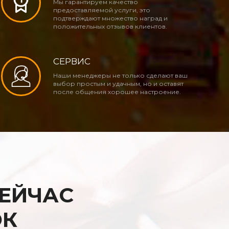
Мы гарантируем качество
предоставляемой услуги, это
подтверждают множество наград и
положительных отзывов клиентов.
СЕРВИС
Наши менеджеры не только сделают ваш
выбор простым и удачным, но и оставят
после общения хорошее настроение.
СЕЙЧАС
ОК