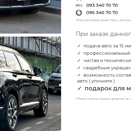
093 340 70 70
095 340 70 70
*Ваш разговор может быть записа
При заказе данног
подача авто за 15 м
профессиональный 
чистая и техническ
свадебные украшен
возможность состав
авто
( уточните )
подарок для 
*После отмены заказа средства не