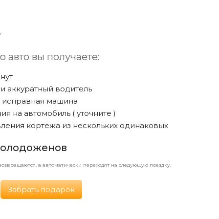
н
о авто вы получаете:
инут
и аккуратный водитель
и исправная машина
ия на автомобиль
( уточните )
ления кортежа из нескольких одинаковых
молодоженов
 возвращаются, а автоматически переходят на следующую поездку.
Забрать подарок