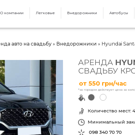
О компании
Легковые
Внедорожники
Автобусы
нда авто на свадьбу
»
Внедорожники
» Hyundai Sant
АРЕНДА
HYU
СВАДЬБУ К
от 550 грн/час
*за городом действует цена за кил
черный
белый
Количество мест: 
Минимальный зака
098 340 70 70