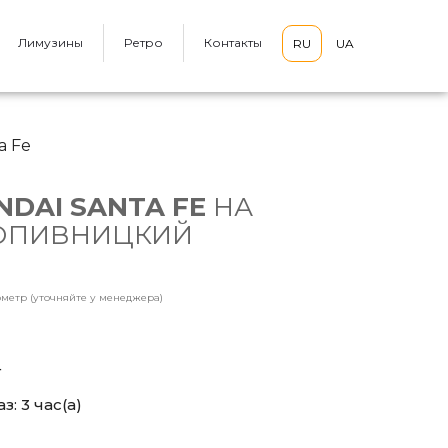
Лимузины
Ретро
Контакты
RU
UA
a Fe
NDAI SANTA FE
НА
РОПИВНИЦКИЙ
ометр (уточняйте у менеджера)
4
з: 3
час(а)