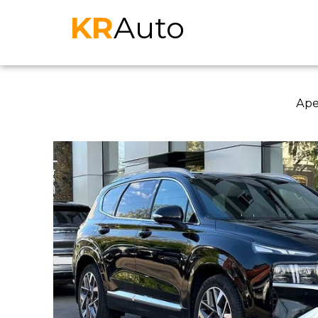
KR
Auto
Аре