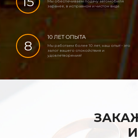
15
Мы обеспечиваем подачу автомобиля
заранее, в исправном и чистом виде.
10 ЛЕТ ОПЫТА
8
Мы работаем более 10 лет, наш опыт - это
залог вашего спокойствия и
удовлетворения!
ЗАКАЖ
И